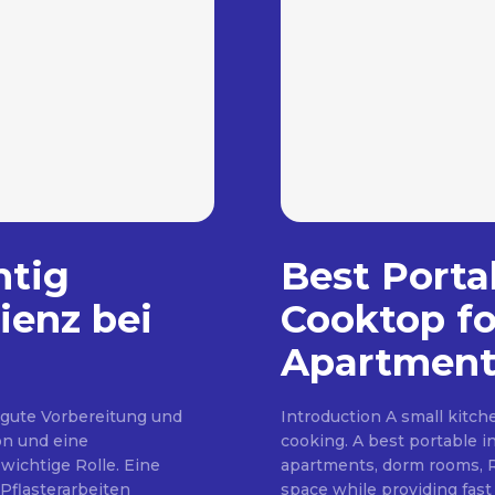
htig
Best Porta
ienz bei
Cooktop fo
Apartment
 gute Vorbereitung und
Introduction A small kitc
on und eine
cooking. A best portable i
wichtige Rolle. Eine
apartments, dorm rooms, RV
Pflasterarbeiten
space while providing fast