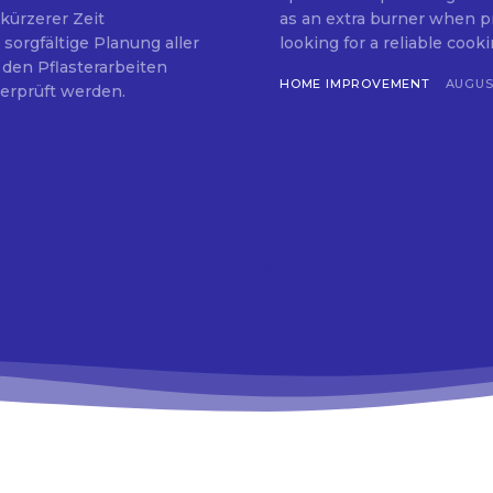
kürzerer Zeit
as an extra burner when prepar
 sorgfältige Planung aller
looking for a reliable cookin
 den Pflasterarbeiten
HOME IMPROVEMENT
AUGUST
berprüft werden.