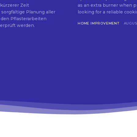
kürzerer Zeit
as an extra burner when prepar
 sorgfältige Planung aller
looking for a reliable cookin
 den Pflasterarbeiten
HOME IMPROVEMENT
AUGUST
berprüft werden.