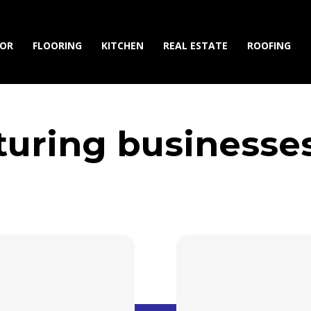
IOR
FLOORING
KITCHEN
REAL ESTATE
ROOFING
uring businesse