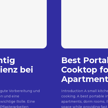
htig
Best Porta
ienz bei
Cooktop fo
Apartment
 gute Vorbereitung und
Introduction A small kitc
on und eine
cooking. A best portable i
wichtige Rolle. Eine
apartments, dorm rooms, RV
Pflasterarbeiten
space while providing fast