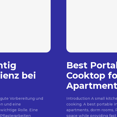
htig
Best Porta
ienz bei
Cooktop fo
Apartment
 gute Vorbereitung und
Introduction A small kitc
on und eine
cooking. A best portable i
wichtige Rolle. Eine
apartments, dorm rooms, RV
Pflasterarbeiten
space while providing fast