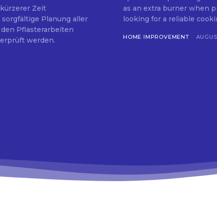
kürzerer Zeit
as an extra burner when prepar
 sorgfältige Planung aller
looking for a reliable cookin
 den Pflasterarbeiten
HOME IMPROVEMENT
AUGUST
berprüft werden.