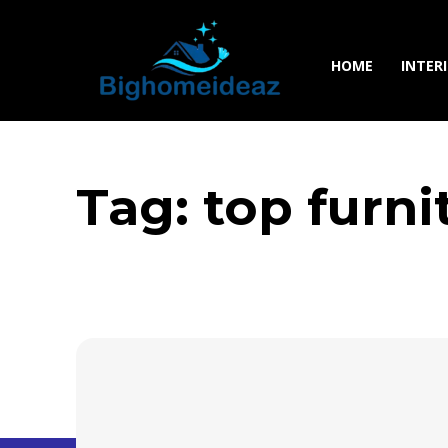
HOME
INTER
Tag:
top furni