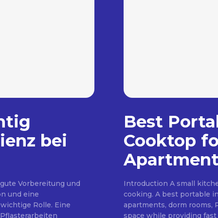
htig
Best Porta
ienz bei
Cooktop fo
Apartment
 gute Vorbereitung und
Introduction A small kitc
on und eine
cooking. A best portable i
wichtige Rolle. Eine
apartments, dorm rooms, RV
Pflasterarbeiten
space while providing fast