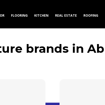
IOR
FLOORING
KITCHEN
REAL ESTATE
ROOFING
ture brands in A