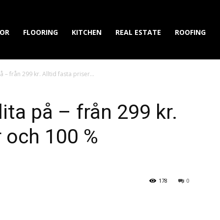
IOR
FLOORING
KITCHEN
REAL ESTATE
ROOFING
 – från 299 kr. Alltid fasta priser...
ita på – från 299 kr.
er och 100 %
178
0