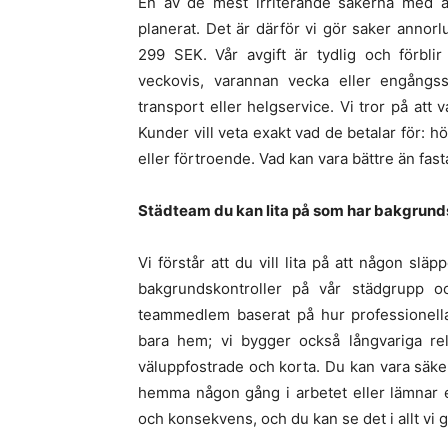
En av de mest irriterande sakerna med at
planerat. Det är därför vi gör saker annorl
299 SEK. Vår avgift är tydlig och förbl
veckovis, varannan vecka eller engångsst
transport eller helgservice. Vi tror på att 
Kunder vill veta exakt vad de betalar för: 
eller förtroende. Vad kan vara bättre än fast
Städteam du kan lita på som har bakgrunds
Vi förstår att du vill lita på att någon slä
bakgrundskontroller på vår städgrupp oc
teammedlem baserat på hur professionella, 
bara hem; vi bygger också långvariga re
väluppfostrade och korta. Du kan vara säker
hemma någon gång i arbetet eller lämnar e
och konsekvens, och du kan se det i allt vi g