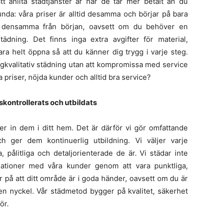
t anlita städtjänster är när de tar mer betalt än du
unda: våra priser är alltid desamma och börjar på bara
ir densamma från början, oavsett om du behöver en
ädning. Det finns inga extra avgifter för material,
vara helt öppna så att du känner dig trygg i varje steg.
högkvalitativ städning utan att kompromissa med service
a priser, nöjda kunder och alltid bra service?
kontrollerats och utbildats
pper in dem i ditt hem. Det är därför vi gör omfattande
h ger dem kontinuerlig utbildning. Vi väljer varje
pålitliga och detaljorienterade de är. Vi städar inte
lationer med våra kunder genom att vara punktliga,
 på att ditt område är i goda händer, oavsett om du är
n nyckel. Vår städmetod bygger på kvalitet, säkerhet
ör.