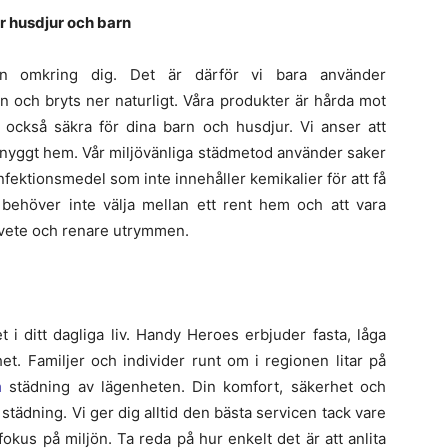
ör husdjur och barn
n omkring dig. Det är därför vi bara använder
n och bryts ner naturligt. Våra produkter är hårda mot
ckså säkra för dina barn och husdjur. Vi anser att
t snyggt hem. Vår miljövänliga städmetod använder saker
ktionsmedel som inte innehåller kemikalier för att få
 behöver inte välja mellan ett rent hem och att vara
amvete och renare utrymmen.
t i ditt dagliga liv. Handy Heroes erbjuder fasta, låga
t. Familjer och individer runt om i regionen litar på
m
städning av lägenheten. Din komfort, säkerhet och
 städning. Vi ger dig alltid den bästa servicen tack vare
fokus på miljön. Ta reda på hur enkelt det är att anlita