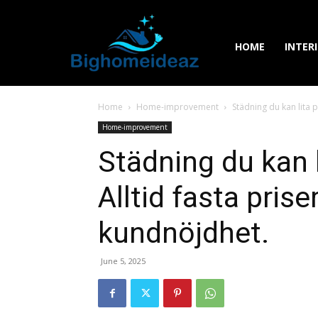
HOME
INTER
Home
Home-improvement
Städning du kan lita på
Home-improvement
Städning du kan l
Alltid fasta pris
kundnöjdhet.
June 5, 2025